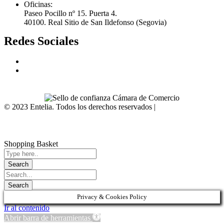
Oficinas:
Paseo Pocillo nº 15. Puerta 4.
40100. Real Sitio de San Ildefonso (Segovia)
Redes Sociales
© 2023 Entelia. Todos los derechos reservados |
Aviso
Legal
|
Política de Privacidad
|
Condiciones de venta
|
Accesibilidad
web
|
Mapa web
Shopping Basket
Privacy & Cookies Policy
Ir al contenido
Abrir barra de herramientas