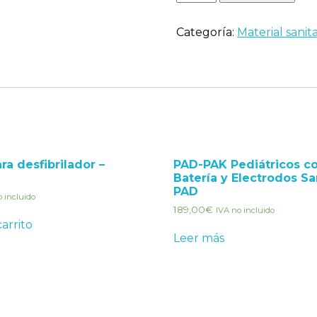
Categoría:
Material sanit
ara desfibrilador –
PAD-PAK Pediátricos c
Batería y Electrodos S
PAD
o incluido
189,00
€
IVA no incluido
carrito
Leer más
Administración Entelia