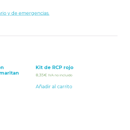
ario y de emergencias.
on
Kit de RCP rojo
amaritan
8,35
€
IVA no incluido
Añadir al carrito
Redes Sociales