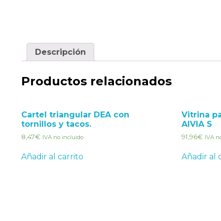
Descripción
Productos relacionados
Cartel triangular DEA con
Vitrina p
tornillos y tacos.
AIVIA S
8,47
€
91,96
€
IVA no incluido
IVA n
Añadir al carrito
Añadir al 