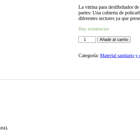
La vitrina para desfibrilador d
partes: Una cubierta de polica
diferentes sectores ya que prese
Hay existencias
Añadir al carrito
Categoría:
Material sanitario y
ra).