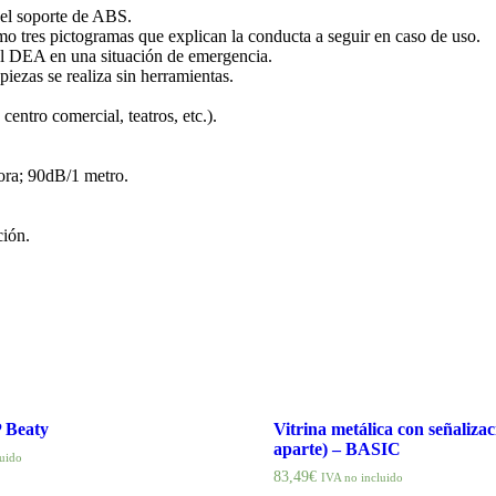
 el soporte de ABS.
omo tres pictogramas que explican la conducta a seguir en caso de uso.
al DEA en una situación de emergencia.
iezas se realiza sin herramientas.
centro comercial, teatros, etc.).
ra; 90dB/1 metro.
ión.
 Beaty
Vitrina metálica con señaliza
aparte) – BASIC
luido
83,49
€
IVA no incluido