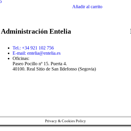
to
Añadir al carrito
Administración Entelia
Tel.: +34 921 102 756
E-mail:
entelia@entelia.es
Oficinas:
Paseo Pocillo nº 15. Puerta 4.
40100. Real Sitio de San Ildefonso (Segovia)
a de Privacidad
|
Condiciones de venta
|
Accesibilidad web
|
Mapa web
Privacy & Cookies Policy