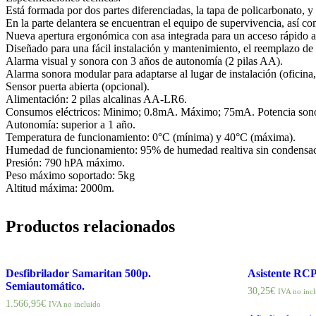
Está formada por dos partes diferenciadas, la tapa de policarbonato, y
En la parte delantera se encuentran el equipo de supervivencia, así c
Nueva apertura ergonómica con asa integrada para un acceso rápido 
Diseñado para una fácil instalación y mantenimiento, el reemplazo de p
Alarma visual y sonora con 3 años de autonomía (2 pilas AA).
Alarma sonora modular para adaptarse al lugar de instalación (oficina, 
Sensor puerta abierta (opcional).
Alimentación: 2 pilas alcalinas AA-LR6.
Consumos eléctricos: Minimo; 0.8mA. Máximo; 75mA. Potencia sono
Autonomía: superior a 1 año.
Temperatura de funcionamiento: 0°C (mínima) y 40°C (máxima).
Humedad de funcionamiento: 95% de humedad realtiva sin condensac
Presión: 790 hPA máximo.
Peso máximo soportado: 5kg
Altitud máxima: 2000m.
Productos relacionados
Desfibrilador Samaritan 500p.
Asistente RCP
Semiautomático.
30,25
€
IVA no inc
1.566,95
€
IVA no incluido