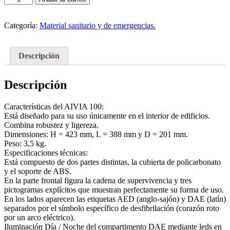
para
desfibrilador
-
Categoría:
Material sanitario y de emergencias.
AIVIA
100
cantidad
Descripción
Descripción
Características del AIVIA 100:
Está diseñado para su uso únicamente en el interior de edificios.
Combina robustez y ligereza.
Dimensiones: H = 423 mm, L = 388 mm y D = 201 mm.
Peso: 3,5 kg.
Especificaciones técnicas:
Está compuesto de dos partes distintas, la cubierta de policarbonato
y el soporte de ABS.
En la parte frontal figura la cadena de supervivencia y tres
pictogramas explícitos que muestran perfectamente su forma de uso.
En los lados aparecen las etiquetas AED (anglo-sajón) y DAE (latín)
separados por el símbolo específico de desfibrilación (corazón roto
por un arco eléctrico).
Iluminación Día / Noche del compartimento DAE mediante leds en