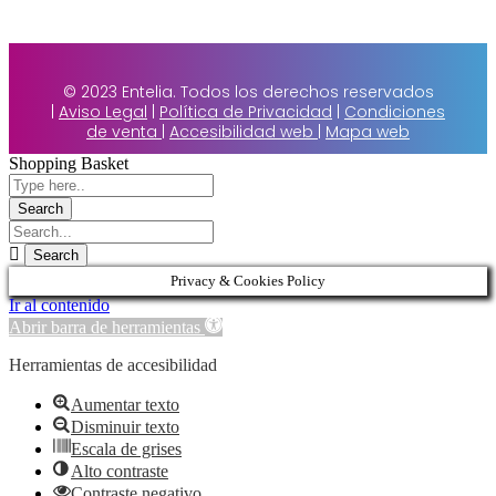
© 2023 Entelia. Todos los derechos reservados
|
Aviso Legal
|
Política de Privacidad
|
Condiciones
de venta
|
Accesibilidad web
|
Mapa web
Shopping Basket
Privacy & Cookies Policy
Ir al contenido
Abrir barra de herramientas
Herramientas de accesibilidad
Aumentar texto
Disminuir texto
Escala de grises
Alto contraste
Contraste negativo